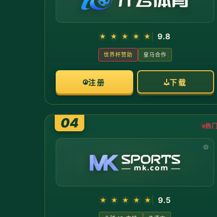
9.8
★ ★ ★ ★ ★
世界杯赞助
皇马合作
注册
下载
04
热
9.5
★ ★ ★ ★ ★